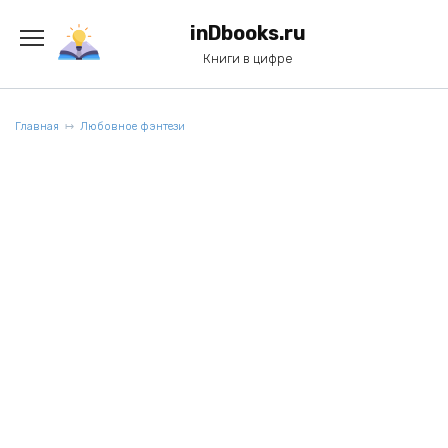
Перейти
к
inDbooks.ru
содержанию
Книги в цифре
Главная
Любовное фэнтези