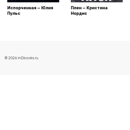
Испорченная — Юлия
Плен — Кристина
Пульс
Нордис
© 2026 inDbooks.ru