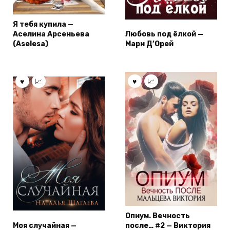
Я тебя купила —
Аселина Арсеньева
Любовь под ёлкой —
(Aselesa)
Мари Д’Орей
Опиум. Вечность
Моя случайная —
после… #2 — Виктория