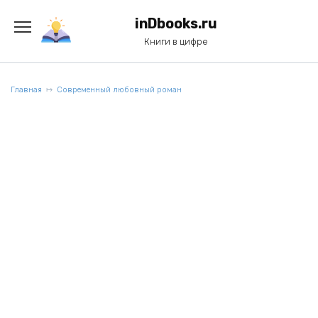
Перейти
к
inDbooks.ru
содержанию
Книги в цифре
Главная
Современный любовный роман