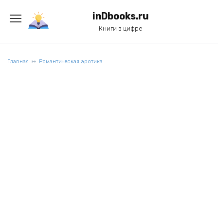
Перейти
к
inDbooks.ru
содержанию
Книги в цифре
Главная
Романтическая эротика