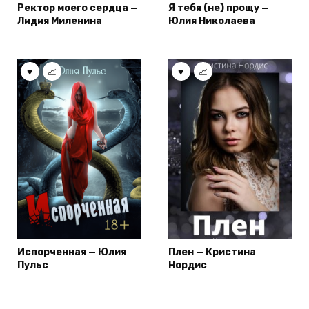
Ректор моего сердца —
Я тебя (не) прощу —
Лидия Миленина
Юлия Николаева
Испорченная — Юлия
Плен — Кристина
Пульс
Нордис