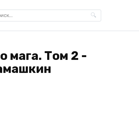
h
 мага. Том 2 -
амашкин