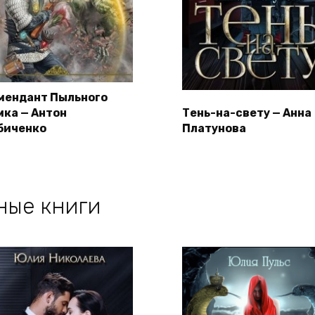
мендант Пыльного
мка — Антон
Тень-на-свету — Анна
биченко
Платунова
ные книги