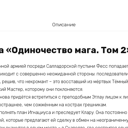
Описание
а «Одиночество мага. Том 2
ной армией посреди Салладорской пустыни Фесс попадает
иходит с совершенно неожиданной стороны: последовател
, решив, что некромант – это восставший из мёртвых Тёмны
кий Мастер, которому они поклоняются.
ова придётся встретиться с преподобным Этлау лицом к лиц
острашнее, чем сожжённым на кострах грешникам.
полнять план Игнациуса и преследует Клару. Она постоянно
й, которые предлагают ей сделку в обмен на неограниченну
ои окажутся в одном месте – в Скавелле, где состоится од