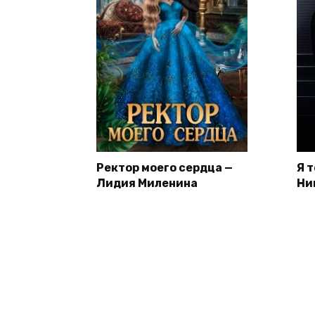
Ректор моего сердца —
Я 
Лидия Миленина
Ни