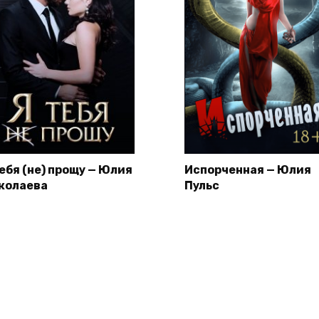
тебя (не) прощу — Юлия
Испорченная — Юлия
колаева
Пульс