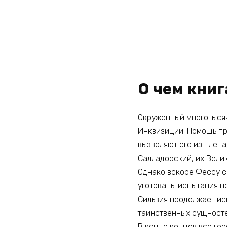
О чем книг
Окружённый многотысяч
Инквизиции. Помощь пр
вызволяют его из плена
Салладорский, их Вели
Однако вскоре Фессу сн
уготованы испытания п
Сильвия продолжает ис
таинственных сущносте
В конце концов все гер