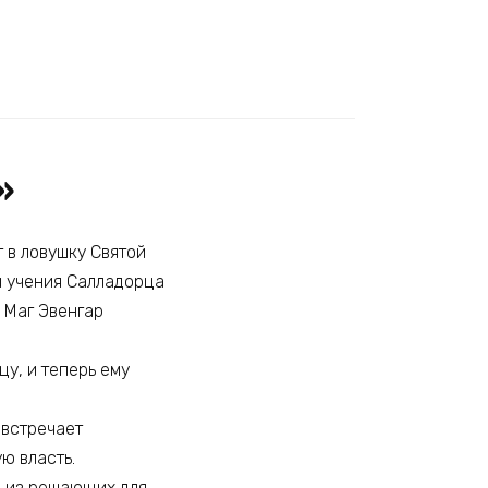
»
 в ловушку Святой
и учения Салладорца
й Маг Эвенгар
у, и теперь ему
 встречает
ю власть.
но из решающих для