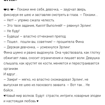
❤️❄️ ❤️— Покажи мне себя, девочка, — заурчал зверь,
фиксируя ее шею и заставляя смотреть в глаза. — Покажи….
— Нет! — упрямо сжала челюсть.
— Это твое задание, Кьелл! Выполняй! — рявкнул Эрлинг.
— Не буду!
— Будешь! — властно отчеканил препод.
— Пошел… пошли вы, советник! — прошипела Фина.
— Дерзкая девчонка, — усмехнулся Эрлинг.
Фина шумно и рвано выдохнула. Она чувствовала, как глотку
обжигает лава, сносит ограничения и лишает воли. Девушка
слышала, как хрустят ее кости, меняется и перестраивается
организм.
И вдруг…
— Замри! — мягко, но властно скомандовал Эрлинг, не
выпуская ее шею из ласкового захвата. — Вот так…. Не
бойся…
♥️Новый мир волков. Будут: страсти, интриги, коварные злодеи
и настоящая любовь ♥️