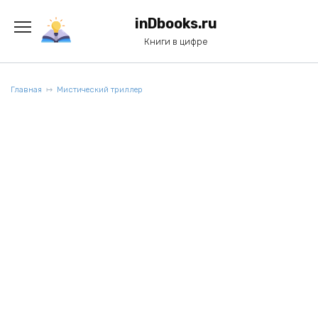
Перейти
к
inDbooks.ru
содержанию
Книги в цифре
Главная
Мистический триллер