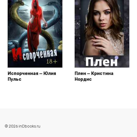
Испорченная — Юлия
Плен — Кристина
Пульс
Нордис
© 2026 inDbooks.ru