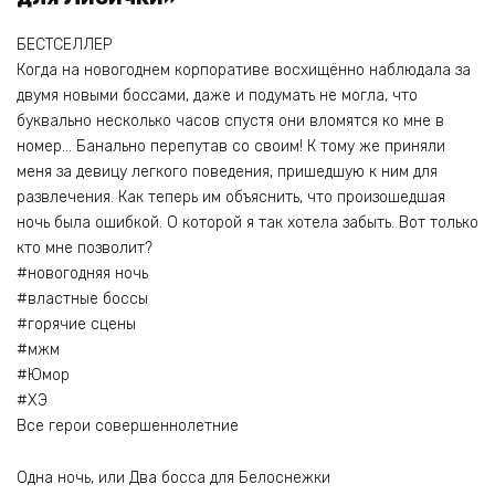
БЕСТСЕЛЛЕР
Когда на новогоднем корпоративе восхищённо наблюдала за
двумя новыми боссами, даже и подумать не могла, что
буквально несколько часов спустя они вломятся ко мне в
номер… Банально перепутав со своим! К тому же приняли
меня за девицу легкого поведения, пришедшую к ним для
развлечения. Как теперь им объяснить, что произошедшая
ночь была ошибкой. О которой я так хотела забыть. Вот только
кто мне позволит?
#новогодняя ночь
#властные боссы
#горячие сцены
#мжм
#Юмор
#ХЭ
Все герои совершеннолетние
Одна ночь, или Два босса для Белоснежки