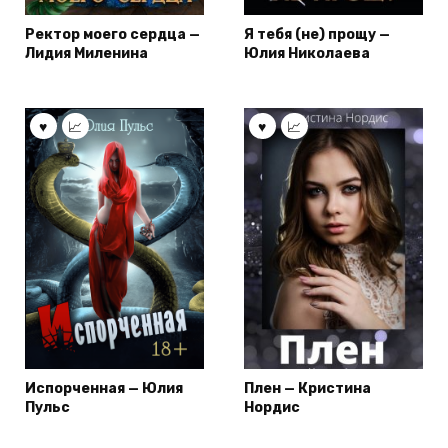
Ректор моего сердца —
Я тебя (не) прощу —
Лидия Миленина
Юлия Николаева
Испорченная — Юлия
Плен — Кристина
Пульс
Нордис