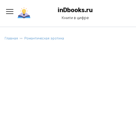
Перейти
к
inDbooks.ru
содержанию
Книги в цифре
Главная
Романтическая эротика