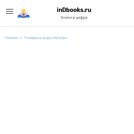
Перейти
к
inDbooks.ru
содержанию
Книги в цифре
Главная
Попаданцы в другие миры