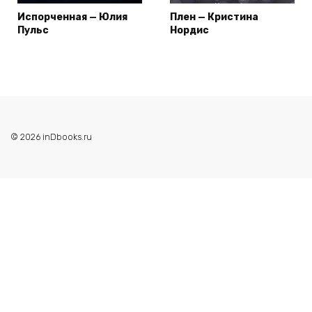
Испорченная — Юлия
Плен — Кристина
Пульс
Нордис
© 2026 inDbooks.ru