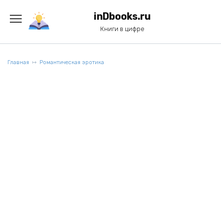
Перейти
к
inDbooks.ru
содержанию
Книги в цифре
Главная
Романтическая эротика