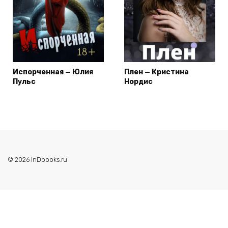
Испорченная — Юлия
Плен — Кристина
Пульс
Нордис
© 2026 inDbooks.ru