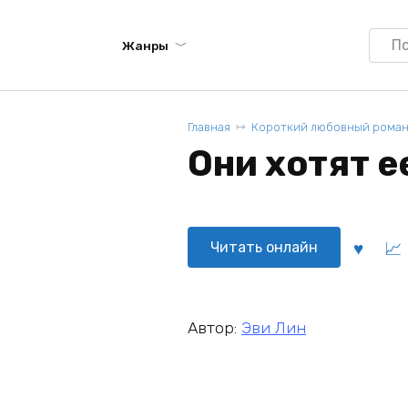
Searc
Жанры
for:
Главная
Короткий любовный рома
Они хотят е
Читать онлайн
Автор:
Эви Лин