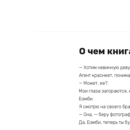
О чем книг
— Хотим невинную деву
Агент краснеет, понима
— Может, ее?..
Мои глаза загораются, 
Бэмби.
Я смотрю на своего брат
— Она, — беру фотограф
Да, Бэмби, теперь ты б