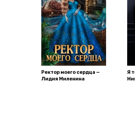
Ректор моего сердца —
Я 
Лидия Миленина
Ни