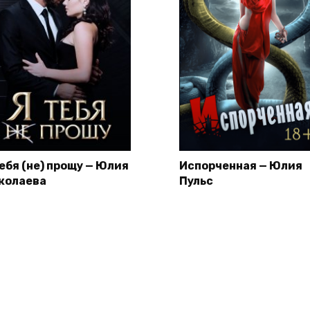
тебя (не) прощу — Юлия
Испорченная — Юлия
колаева
Пульс