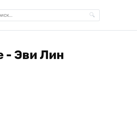
h
н
е - Эви Лин