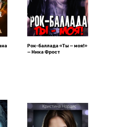
ана
Рок-баллада «Ты — моя!»
а
— Ника Фрост