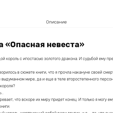
Описание
а «Опасная невеста»
ой король с ипостасью золотого дракона. И судьбой ему пр
ворилось в сюжете книги, что я прочла накануне своей смерт
 в выдуманном мире, да и еще в теле второстепенного персо
 короля?
ь…
евает, что вскоре их миру придет конец. И только я могу ему
ниги.