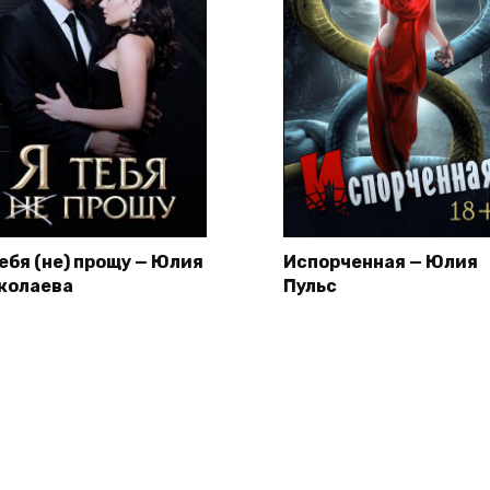
тебя (не) прощу — Юлия
Испорченная — Юлия
колаева
Пульс