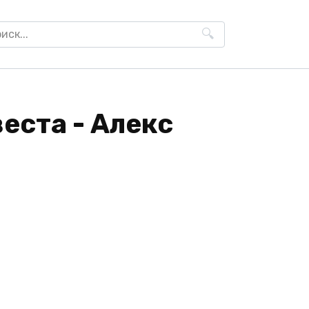
h
еста - Алекс