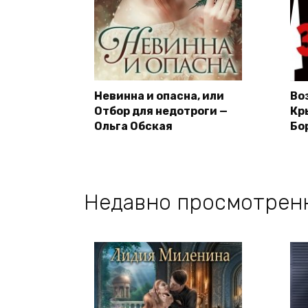
Невинна и опасна, или
Во
Отбор для недотроги —
Кр
Ольга Обская
Бо
Недавно просмотрен