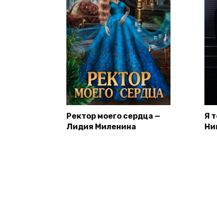
Ректор моего сердца —
Я 
Лидия Миленина
Ни