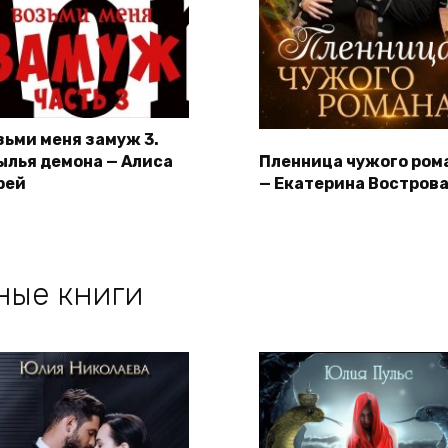
зьми меня замуж 3.
ылья демона — Алиса
Пленница чужого ром
рей
— Екатерина Востров
ные книги