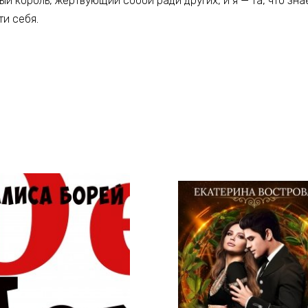
ый король, жертвующий собой ради других, и я — та, что зна
ти себя.