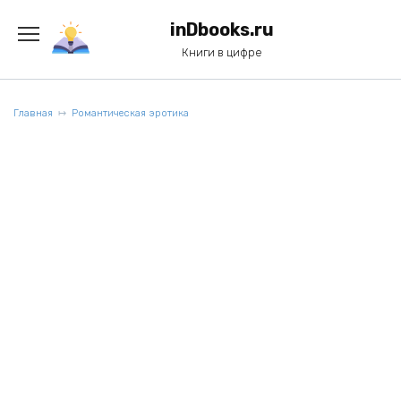
Перейти
к
inDbooks.ru
содержанию
Книги в цифре
Главная
Романтическая эротика