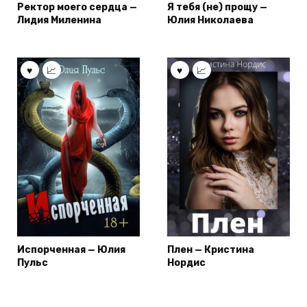
Ректор моего сердца —
Я тебя (не) прощу —
Лидия Миленина
Юлия Николаева
Испорченная — Юлия
Плен — Кристина
Пульс
Нордис