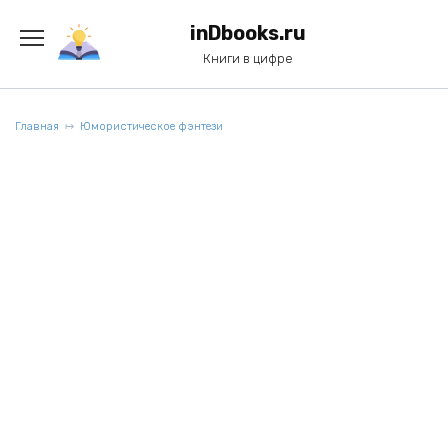
Перейти
к
inDbooks.ru
содержанию
Книги в цифре
Главная
Юмористическое фэнтези