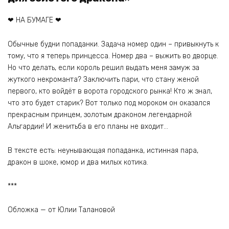
❤ НА БУМАГЕ ❤
Обычные будни попаданки. Задача номер один – привыкнуть к
тому, что я теперь принцесса. Номер два – выжить во дворце.
Но что делать, если король решил выдать меня замуж за
жуткого некроманта? Заключить пари, что стану женой
первого, кто войдёт в ворота городского рынка! Кто ж знал,
что это будет старик? Вот только под мороком он оказался
прекрасным принцем, золотым драконом легендарной
Альгардии! И женитьба в его планы не входит…
В тексте есть: неунывающая попаданка, истинная пара,
дракон в шоке, юмор и два милых котика.
***
Обложка — от Юлии Талановой