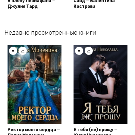
В плену Левиафана —
Саид — Валентина
Джулия Тард
Кострова
Недавно просмотренные книги
Ректор моего сердца —
Я тебя (не) прощу —