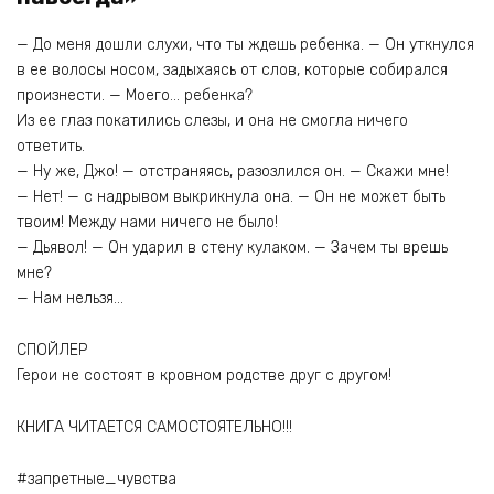
— До меня дошли слухи, что ты ждешь ребенка. — Он уткнулся
в ее волосы носом, задыхаясь от слов, которые собирался
произнести. — Моего… ребенка?
Из ее глаз покатились слезы, и она не смогла ничего
ответить.
— Ну же, Джо! — отстраняясь, разозлился он. — Скажи мне!
— Нет! — с надрывом выкрикнула она. — Он не может быть
твоим! Между нами ничего не было!
— Дьявол! — Он ударил в стену кулаком. — Зачем ты врешь
мне?
— Нам нельзя…
СПОЙЛЕР
Герои не состоят в кровном родстве друг с другом!
КНИГА ЧИТАЕТСЯ САМОСТОЯТЕЛЬНО!!!
#запретные_чувства