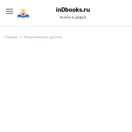
Перейти
к
inDbooks.ru
содержанию
Книги в цифре
Главная
Романтическая эротика