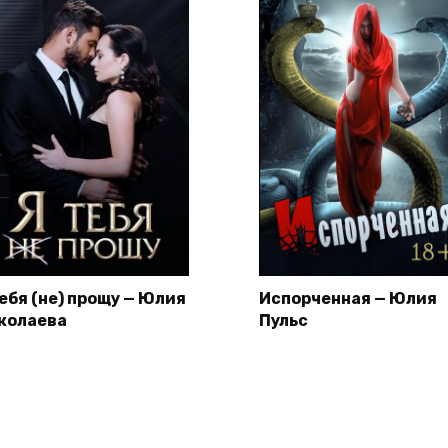
тебя (не) прощу — Юлия
Испорченная — Юлия
колаева
Пульс