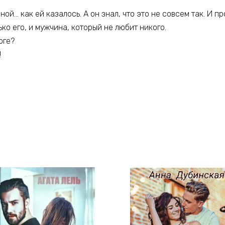
ой… как ей казалось. А он знал, что это не совсем так. И п
ько его, и мужчина, который не любит никого.
оге?
!