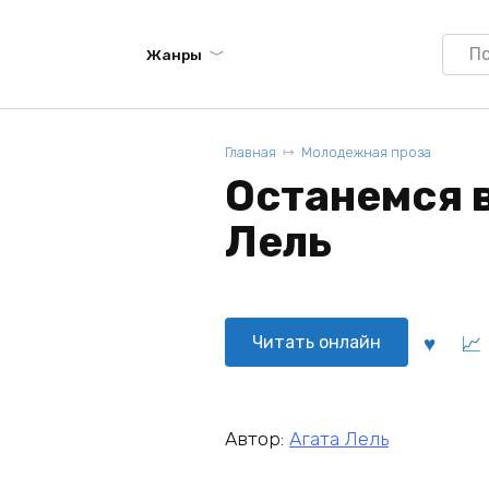
Searc
Жанры
for:
Главная
Молодежная проза
Останемся в
Лель
Читать онлайн
Автор:
Агата Лель