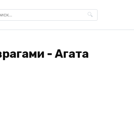
h
рагами - Агата