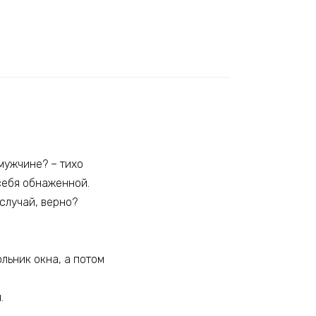
мужчине? – тихо
себя обнаженной.
 случай, верно?
льник окна, а потом
.