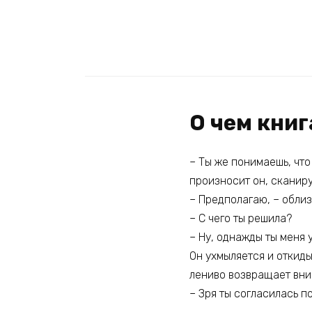
О чем кни
– Ты же понимаешь, что
произносит он, сканиру
– Предполагаю, – облиз
– С чего ты решила?
– Ну, однажды ты меня 
Он ухмыляется и откиды
лениво возвращает вни
– Зря ты согласилась по