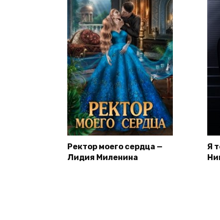
Ректор моего сердца —
Я 
Лидия Миленина
Ни