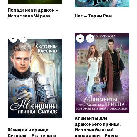
Попаданка и дракон —
Мстислава Чёрная
Наг — Терин Рем
Алименты для
драконьего принца.
Женщины принца
История бывшей
Сигваля — Екатерина
попаданки — Елена