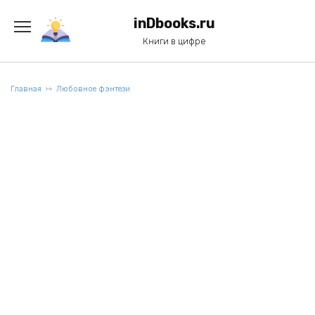
Перейти
к
inDbooks.ru
содержанию
Книги в цифре
Главная
Любовное фэнтези