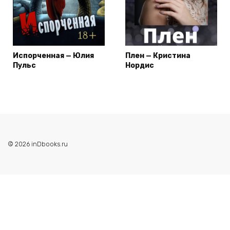
Испорченная — Юлия
Плен — Кристина
Пульс
Нордис
© 2026 inDbooks.ru