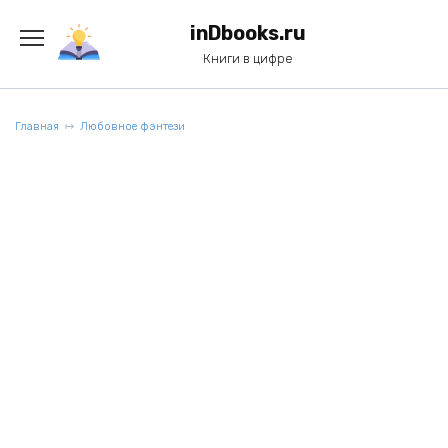
Перейти
к
inDbooks.ru
содержанию
Книги в цифре
Главная
Любовное фэнтези