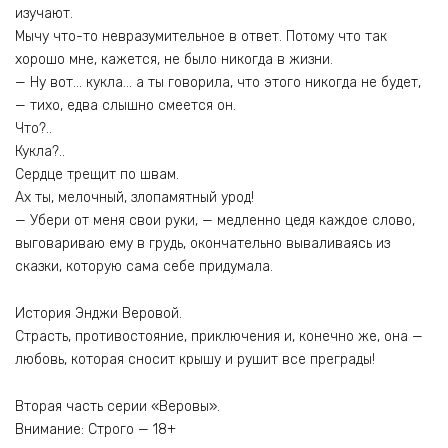
изучают.
Мычу что-то невразумительное в ответ. Потому что так
хорошо мне, кажется, не было никогда в жизни.
— Ну вот… кукла… а ты говорила, что этого никогда не будет,
— тихо, едва слышно смеется он.
Что?..
Кукла?..
Сердце трещит по швам.
Ах ты, мелочный, злопамятный урод!
— Убери от меня свои руки, — медленно цедя каждое слово,
выговариваю ему в грудь, окончательно вываливаясь из
сказки, которую сама себе придумала.
История Энджи Веровой.
Страсть, противостояние, приключения и, конечно же, она —
любовь, которая сносит крышу и рушит все преграды!
Вторая часть серии «Веровы».
Внимание: Строго — 18+