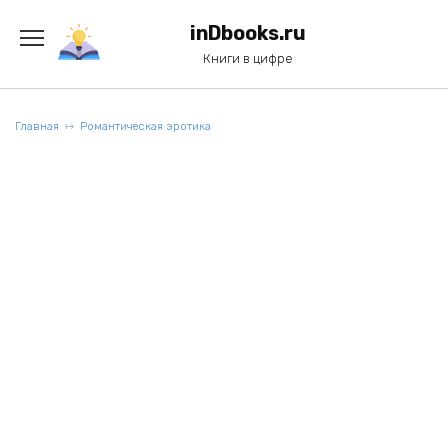
Перейти
к
inDbooks.ru
содержанию
Книги в цифре
Главная
Романтическая эротика