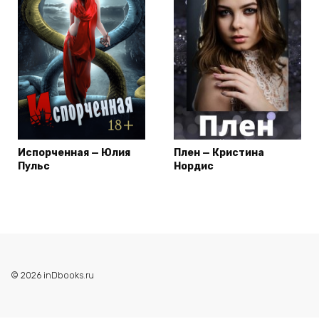
Испорченная — Юлия
Плен — Кристина
Пульс
Нордис
© 2026 inDbooks.ru