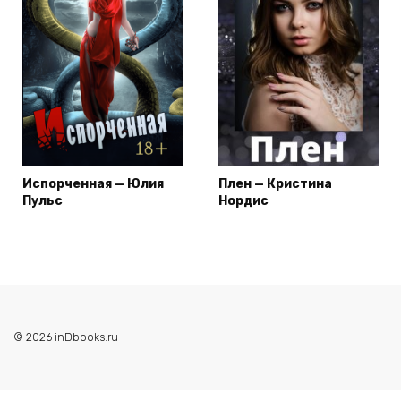
Испорченная — Юлия
Плен — Кристина
Пульс
Нордис
© 2026 inDbooks.ru