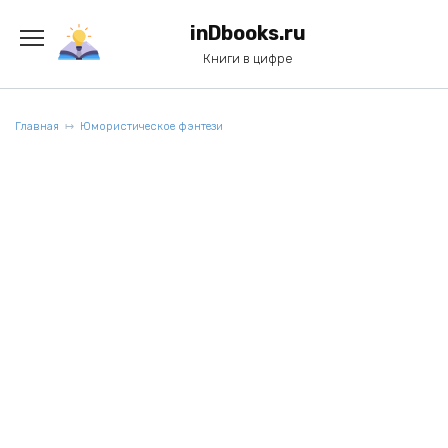
Перейти
к
inDbooks.ru
содержанию
Книги в цифре
Главная
Юмористическое фэнтези