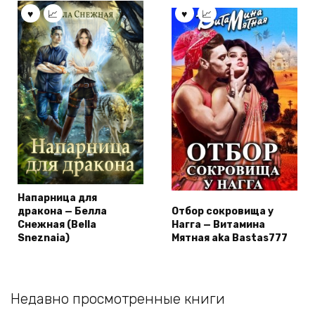
Напарница для
дракона — Белла
Отбор сокровища у
Снежная (Bella
Нагга — Витамина
Sneznaia)
Мятная aka Bastas777
Недавно просмотренные книги