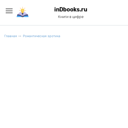
Перейти
к
inDbooks.ru
содержанию
Книги в цифре
Главная
Романтическая эротика