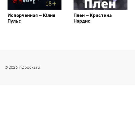
Испорченная — Юлия
Плен — Кристина
Пульс
Нордис
© 2026 inDbooks.ru