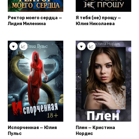
Ректор моего сердца —
Я тебя (не) прощу —
Лидия Миленина
Юлия Николаева
Испорченная — Юлия
Плен — Кристина
Пульс
Нордис