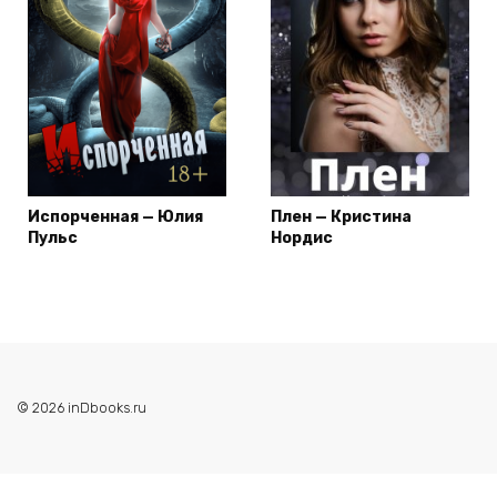
Испорченная — Юлия
Плен — Кристина
Пульс
Нордис
© 2026 inDbooks.ru