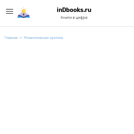
Перейти
к
inDbooks.ru
содержанию
Книги в цифре
Главная
Романтическая эротика