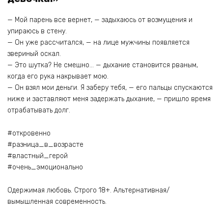
— Мой парень все вернет, — задыхаюсь от возмущения и
упираюсь в стену.
— Он уже рассчитался, — на лице мужчины появляется
звериный оскал.
— Это шутка? Не смешно… — дыхание становится рваным,
когда его рука накрывает мою.
— Он взял мои деньги. Я заберу тебя, — его пальцы спускаются
ниже и заставляют меня задержать дыхание, — пришло время
отрабатывать долг.
#откровенно
#разница_в_возрасте
#властный_герой
#очень_эмоционально
Одержимая любовь. Строго 18+. Альтернативная/
вымышленная современность.