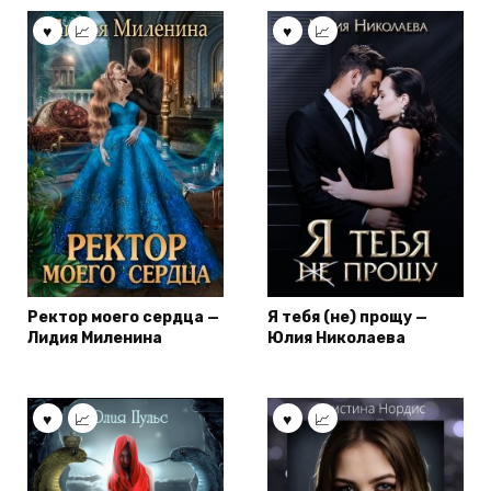
Ректор моего сердца —
Я тебя (не) прощу —
Лидия Миленина
Юлия Николаева