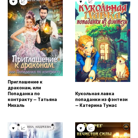
Приглашение к
драконам, или
Попаданка по
Кукольная лавка
контракту — Татьяна
попаданки из фэнтези
Михаль
— Катерина Тумас