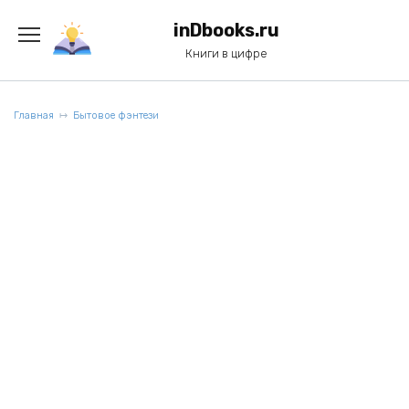
Перейти
к
inDbooks.ru
содержанию
Книги в цифре
Главная
Бытовое фэнтези