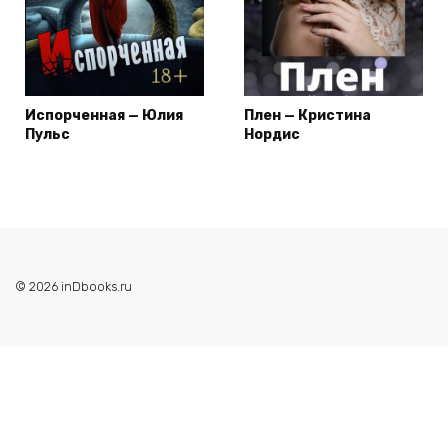
Испорченная — Юлия
Плен — Кристина
Пульс
Нордис
© 2026 inDbooks.ru