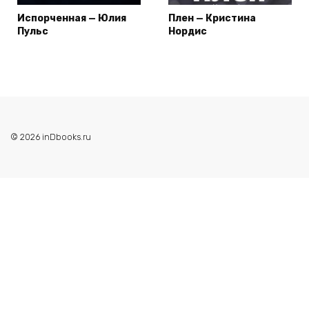
Испорченная — Юлия
Плен — Кристина
Пульс
Нордис
© 2026 inDbooks.ru