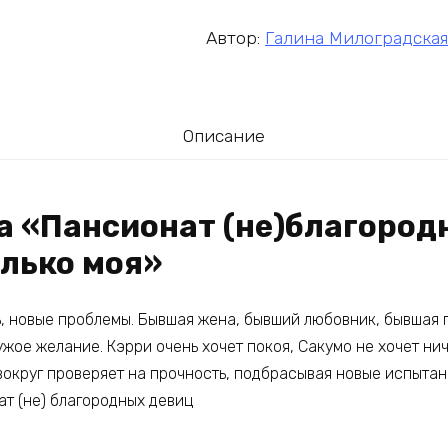
Автор:
Галина Милоградская
Описание
а «Пансионат (не)благород
олько моя»
ь, новые проблемы. Бывшая жена, бывший любовник, бывшая 
чужое желание. Кэрри очень хочет покоя, Сакумо не хочет ни
вокруг проверяет на прочность, подбрасывая новые испытан
ат (не) благородных девиц