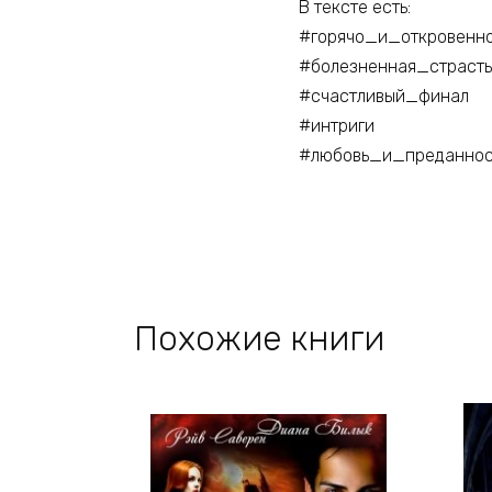
В тексте есть:
#горячо_и_откровенн
#болезненная_страсть
#счастливый_финал
#интриги
#любовь_и_преданнос
Похожие книги