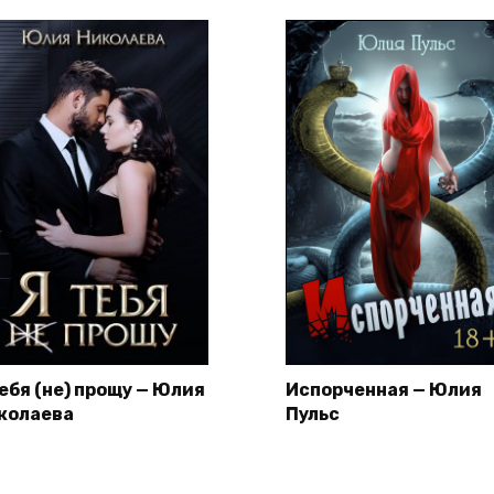
тебя (не) прощу — Юлия
Испорченная — Юлия
колаева
Пульс