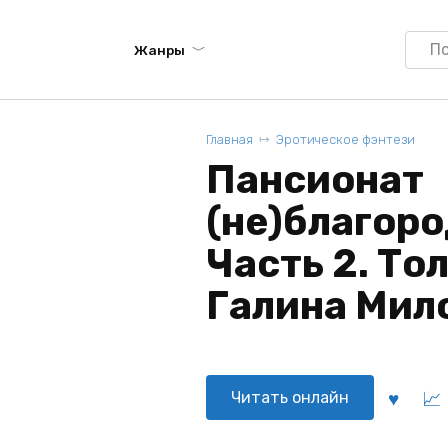
Searc
Жанры
for:
Главная
Эротическое фэнтези
Пансионат
(не)благор
Часть 2. Тол
Галина Мил
Читать онлайн