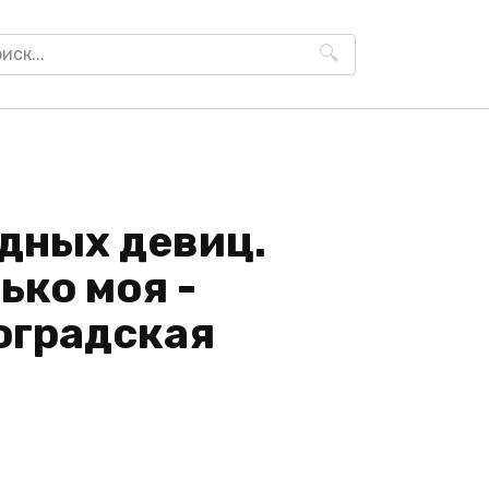
h
одных девиц.
ько моя -
оградская