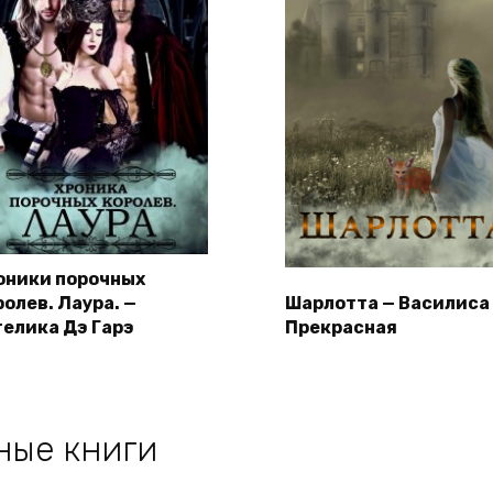
оники порочных
ролев. Лаура. —
Шарлотта — Василиса
гелика Дэ Гарэ
Прекрасная
ные книги