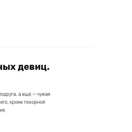
ных девиц.
подруга, а ещё — чужая
чего, кроме покорной
ия.