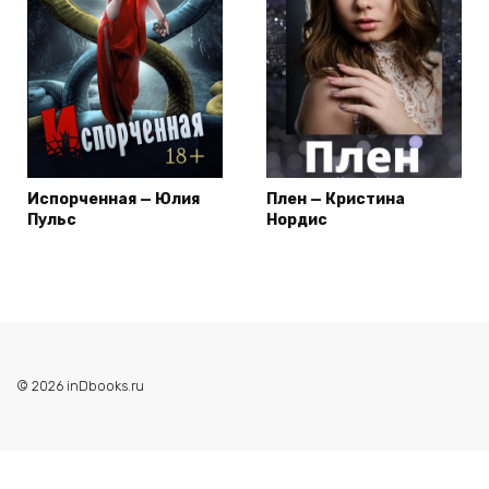
Испорченная — Юлия
Плен — Кристина
Пульс
Нордис
© 2026 inDbooks.ru