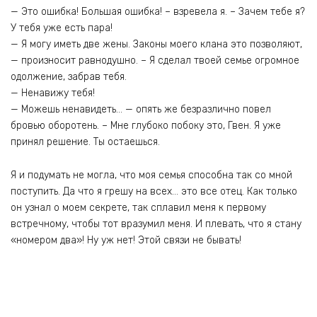
— Это ошибка! Большая ошибка! – взревела я. – Зачем тебе я?
У тебя уже есть пара!
— Я могу иметь две жены. Законы моего клана это позволяют,
— произносит равнодушно. – Я сделал твоей семье огромное
одолжение, забрав тебя.
— Ненавижу тебя!
— Можешь ненавидеть… — опять же безразлично повел
бровью оборотень. – Мне глубоко побоку это, Гвен. Я уже
принял решение. Ты остаешься.
Я и подумать не могла, что моя семья способна так со мной
поступить. Да что я грешу на всех… это все отец. Как только
он узнал о моем секрете, так сплавил меня к первому
встречному, чтобы тот вразумил меня. И плевать, что я стану
«номером два»! Ну уж нет! Этой связи не бывать!