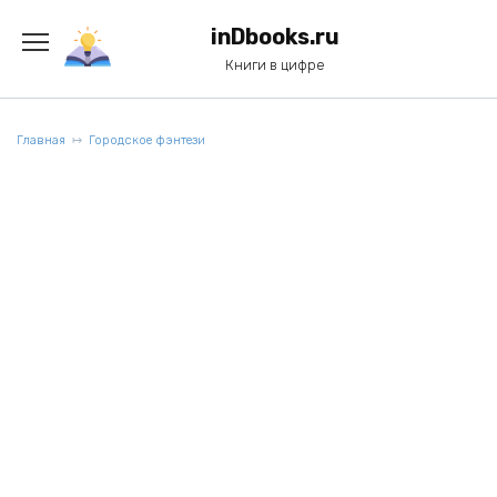
Перейти
к
inDbooks.ru
содержанию
Книги в цифре
Главная
Городское фэнтези