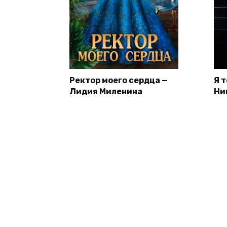
Ректор моего сердца —
Я 
Лидия Миленина
Ни