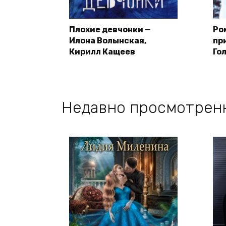
Плохие девчонки —
Ро
Илона Волынская,
пр
Кирилл Кащеев
Го
Недавно просмотрен