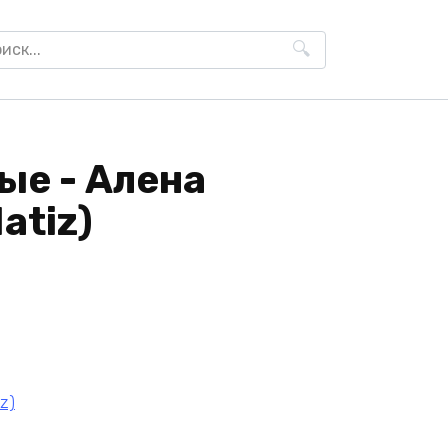
h
ые - Алена
atiz)
z)