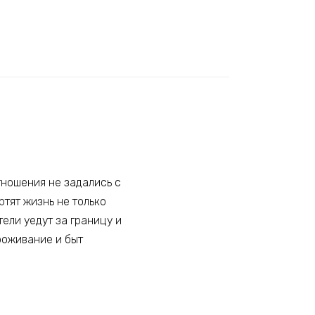
тношения не задались с
ртят жизнь не только
ели уедут за границу и
роживание и быт