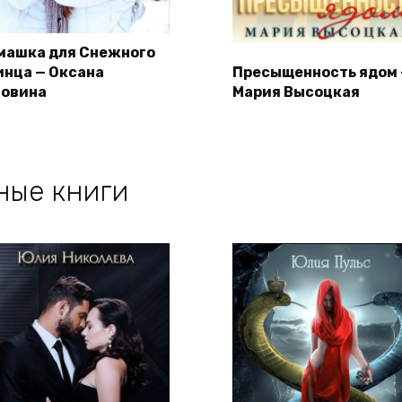
машка для Снежного
инца — Оксана
Пресыщенность ядом
ловина
Мария Высоцкая
ные книги