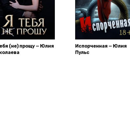
тебя (не) прощу — Юлия
Испорченная — Юлия
колаева
Пульс