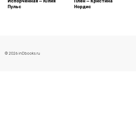
Испорченная — Юлия
Плен — Кристина
Пульс
Нордис
© 2026 inDbooks.ru