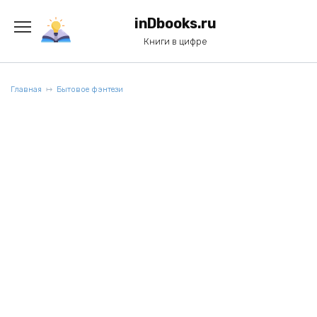
Перейти
к
inDbooks.ru
содержанию
Книги в цифре
Главная
Бытовое фэнтези