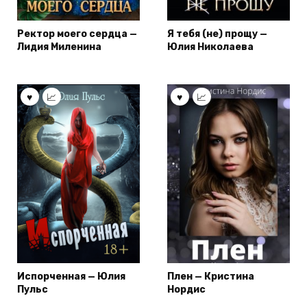
Ректор моего сердца —
Я тебя (не) прощу —
Лидия Миленина
Юлия Николаева
Испорченная — Юлия
Плен — Кристина
Пульс
Нордис