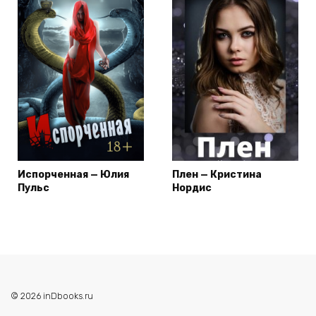
Испорченная — Юлия
Плен — Кристина
Пульс
Нордис
© 2026 inDbooks.ru