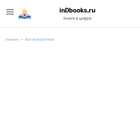
Перейти
к
inDbooks.ru
содержанию
Книги в цифре
Главная
Бытовое фэнтези