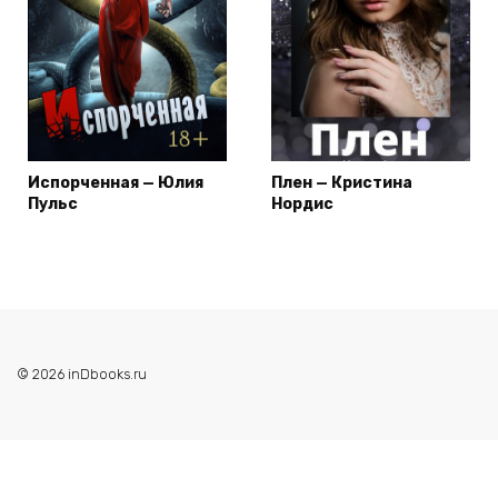
Испорченная — Юлия
Плен — Кристина
Пульс
Нордис
© 2026 inDbooks.ru