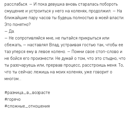
расслабься. — И пока девушка вновь старалась побороть
смущение и устроиться у него на коленях, продолжил: — На
ближайшие пару часов ты будешь полностью в моей власти.
Это понятно?
— Да.
— Не сопротивляйся мне, не пытайся прикрыться или
сбежать, — наставлял Влад, устраивая гостью так, чтобы ее
таз уперся ему в левое колено. — Помни свое стоп-слово и
не бойся его произнести. Не думай о том, что это стыдно, что
ты разочаруешь или, прервав процесс, расстроишь меня. То,
что ты сейчас лежишь на моих коленях, уже говорит о
многом…
#разница_в_возрасте
#горячо
#сложные_отношения