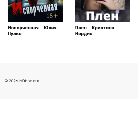
Испорченная — Юлия
Плен — Кристина
Пульс
Нордис
© 2026 inDbooks.ru