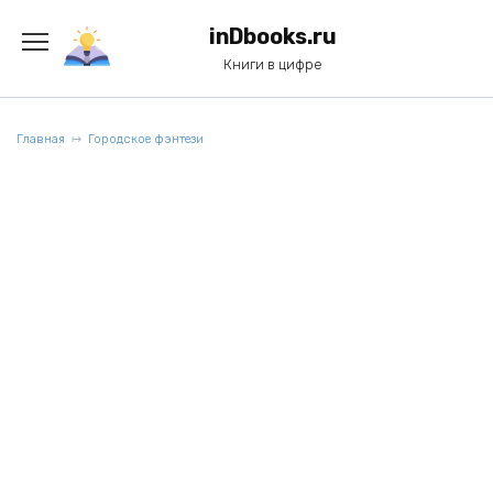
Перейти
к
inDbooks.ru
содержанию
Книги в цифре
Главная
Городское фэнтези