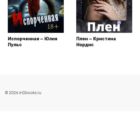
Испорченная — Юлия
Плен — Кристина
Пульс
Нордис
© 2026 inDbooks.ru