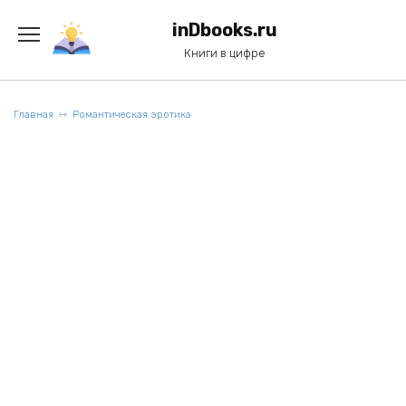
Перейти
к
inDbooks.ru
содержанию
Книги в цифре
Главная
Романтическая эротика