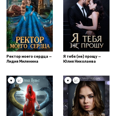
Ректор моего сердца —
Я тебя (не) прощу —
Лидия Миленина
Юлия Николаева