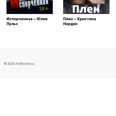
Испорченная — Юлия
Плен — Кристина
Пульс
Нордис
© 2026 inDbooks.ru