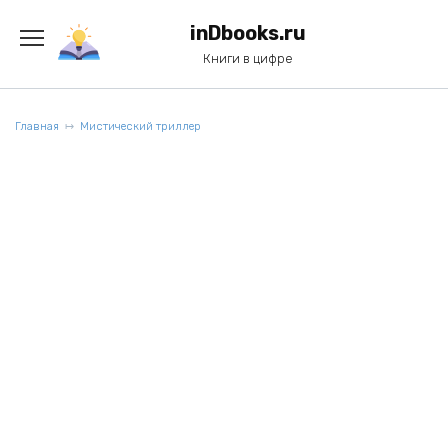
Перейти
к
inDbooks.ru
содержанию
Книги в цифре
Главная
Мистический триллер