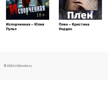
Испорченная — Юлия
Плен — Кристина
Пульс
Нордис
© 2026 inDbooks.ru