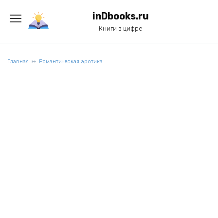
Перейти
к
inDbooks.ru
содержанию
Книги в цифре
Главная
Романтическая эротика