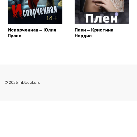
Испорченная — Юлия
Плен — Кристина
Пульс
Нордис
© 2026 inDbooks.ru