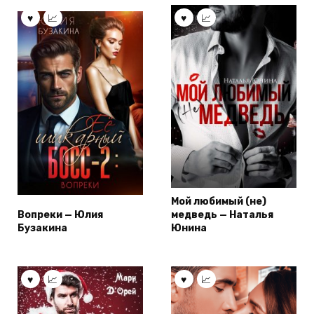
Мой любимый (не)
Вопреки — Юлия
медведь — Наталья
Бузакина
Юнина