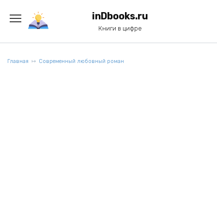
Перейти
к
inDbooks.ru
содержанию
Книги в цифре
Главная
Современный любовный роман