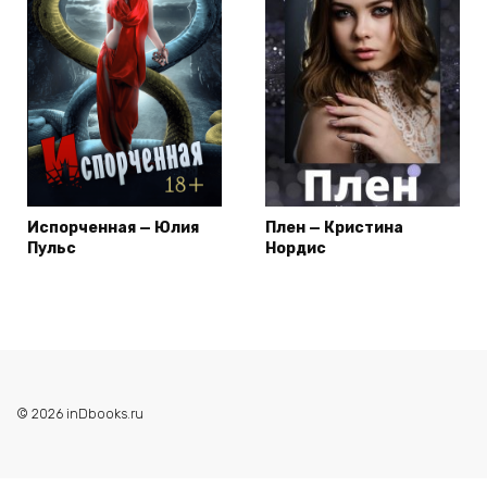
Испорченная — Юлия
Плен — Кристина
Пульс
Нордис
© 2026 inDbooks.ru