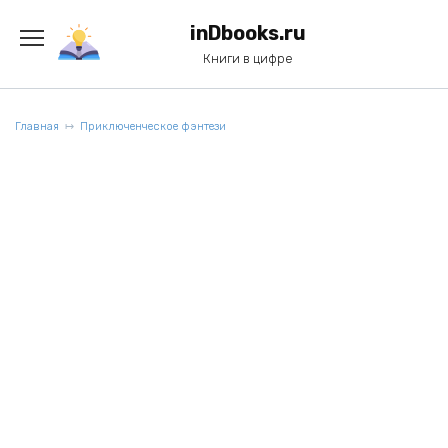
Перейти
к
inDbooks.ru
содержанию
Книги в цифре
Главная
Приключенческое фэнтези