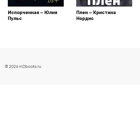
Испорченная — Юлия
Плен — Кристина
Пульс
Нордис
© 2026 inDbooks.ru