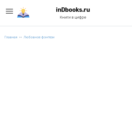
Перейти
к
inDbooks.ru
содержанию
Книги в цифре
Главная
Любовное фэнтези