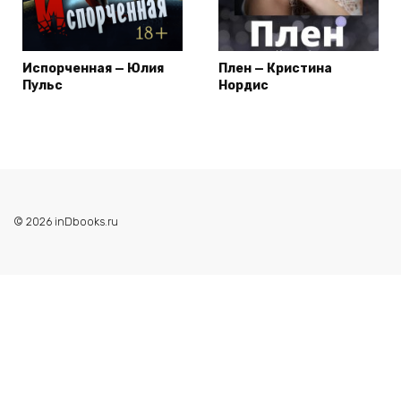
Испорченная — Юлия
Плен — Кристина
Пульс
Нордис
© 2026 inDbooks.ru