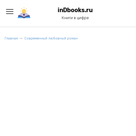
Перейти
к
inDbooks.ru
содержанию
Книги в цифре
Главная
Современный любовный роман