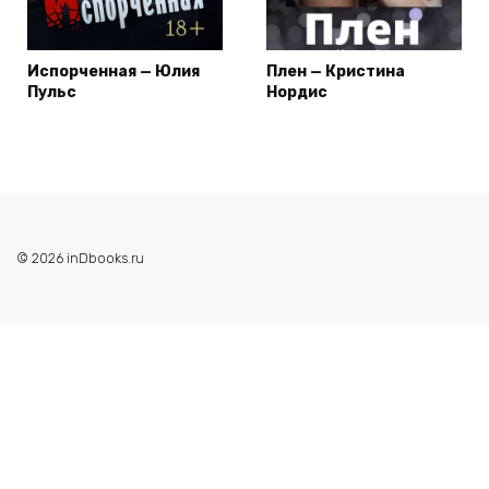
Испорченная — Юлия
Плен — Кристина
Пульс
Нордис
© 2026 inDbooks.ru