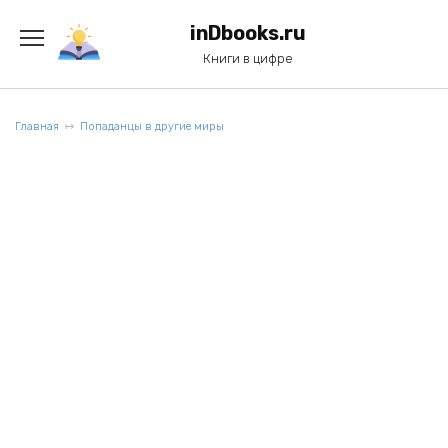
Перейти
к
inDbooks.ru
содержанию
Книги в цифре
Главная
Попаданцы в другие миры