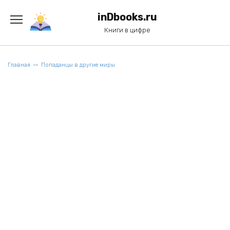
Перейти
к
inDbooks.ru
содержанию
Книги в цифре
Главная
Попаданцы в другие миры