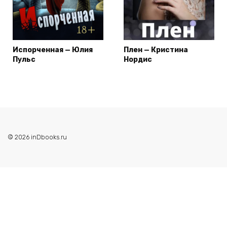
Испорченная — Юлия
Плен — Кристина
Пульс
Нордис
© 2026 inDbooks.ru