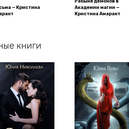
Рабыня демонов в
сьма — Кристина
Академии магии —
арант
Кристина Амарант
ные книги