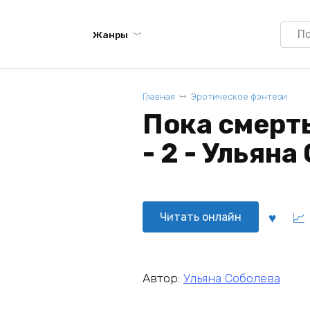
Searc
Жанры
for:
Главная
Эротическое фэнтези
Пока смерть
- 2 - Ульян
Читать онлайн
Автор:
Ульяна Соболева