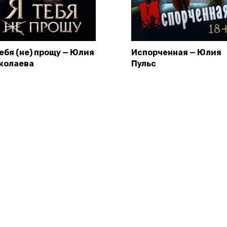
тебя (не) прощу — Юлия
Испорченная — Юлия
колаева
Пульс