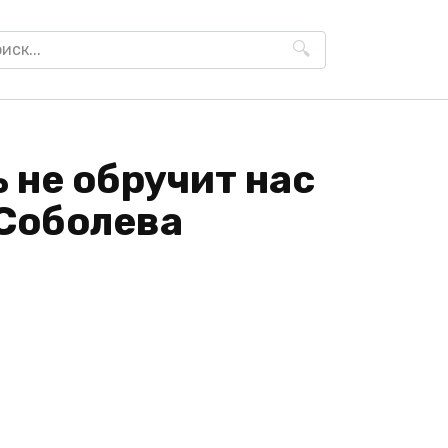
h
 не обручит нас
а Соболева