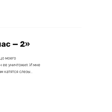
нас — 2»
ицо моего
н ее уничтожил. И мне
ам катятся слезы…