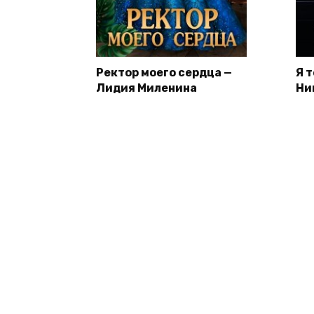
Ректор моего сердца —
Я 
Лидия Миленина
Ни