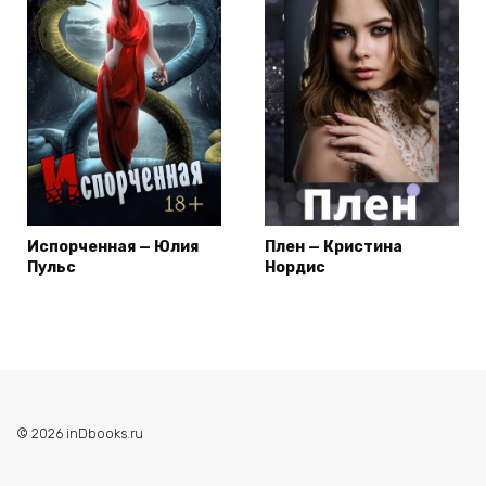
Испорченная — Юлия
Плен — Кристина
Пульс
Нордис
© 2026 inDbooks.ru