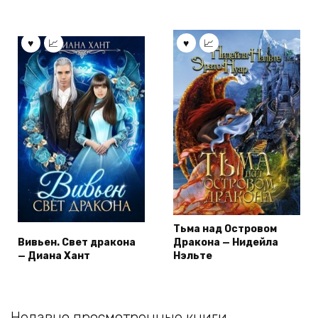
Тьма над Островом
Вивьен. Свет дракона
Дракона — Нидейла
— Диана Хант
Нэльте
Недавно просмотренные книги