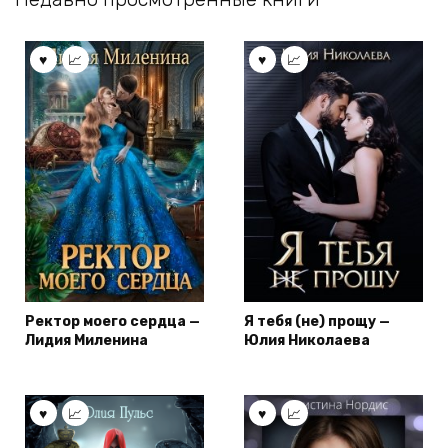
Ректор моего сердца —
Я тебя (не) прощу —
Лидия Миленина
Юлия Николаева