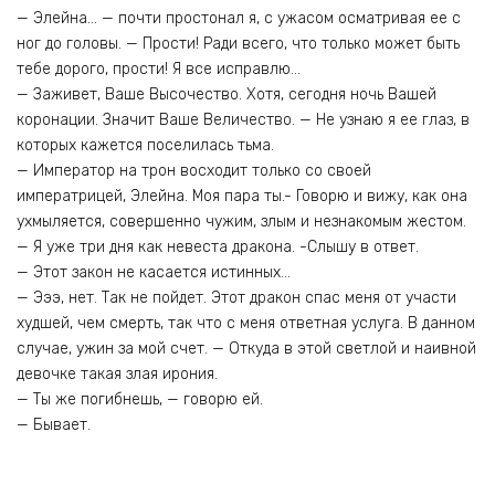
— Элейна… — почти простонал я, с ужасом осматривая ее с
ног до головы. — Прости! Ради всего, что только может быть
тебе дорого, прости! Я все исправлю…
— Заживет, Ваше Высочество. Хотя, сегодня ночь Вашей
коронации. Значит Ваше Величество. — Не узнаю я ее глаз, в
которых кажется поселилась тьма.
— Император на трон восходит только со своей
императрицей, Элейна. Моя пара ты.- Говорю и вижу, как она
ухмыляется, совершенно чужим, злым и незнакомым жестом.
— Я уже три дня как невеста дракона. -Слышу в ответ.
— Этот закон не касается истинных…
— Эээ, нет. Так не пойдет. Этот дракон спас меня от участи
худшей, чем смерть, так что с меня ответная услуга. В данном
случае, ужин за мой счет. — Откуда в этой светлой и наивной
девочке такая злая ирония.
— Ты же погибнешь, — говорю ей.
— Бывает.