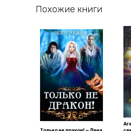
Похожие книги
Аг
Только не дракон! — Лена
се