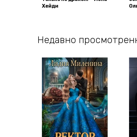
Хейди
Ол
Недавно просмотрен