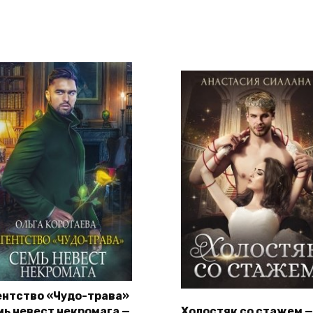
ентство «Чудо-трава»
мь невест некромага —
Холостяк со стажем —