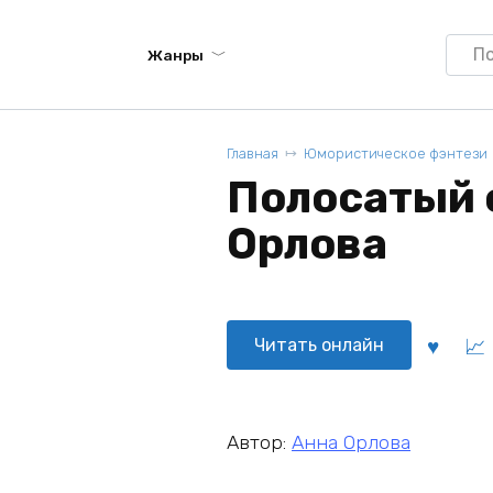
Searc
Жанры
for:
Главная
Юмористическое фэнтези
Полосатый о
Орлова
Читать онлайн
Автор:
Анна Орлова