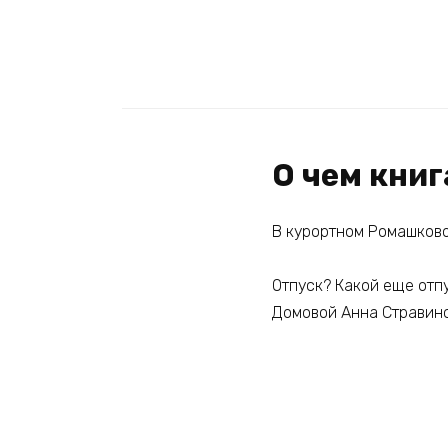
О чем кни
В курортном Ромашково
Отпуск? Какой еще отпу
Домовой Анна Стравинс