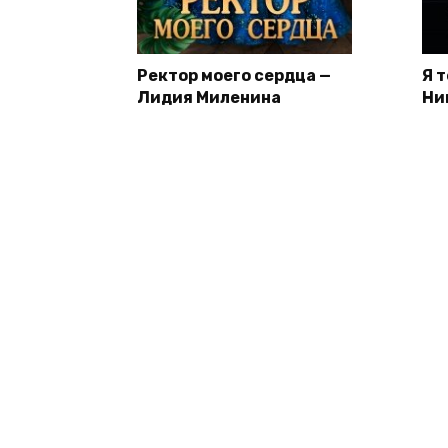
Ректор моего сердца —
Я 
Лидия Миленина
Ни