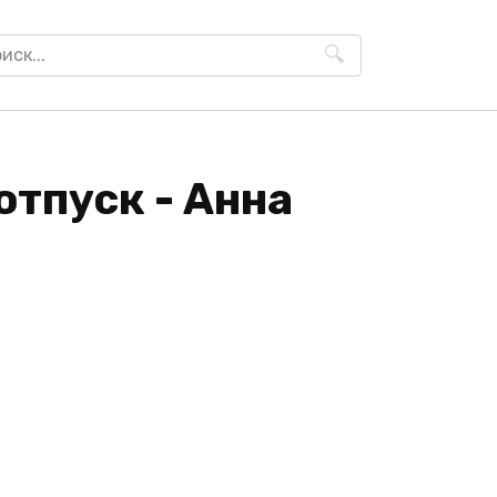
h
тпуск - Анна