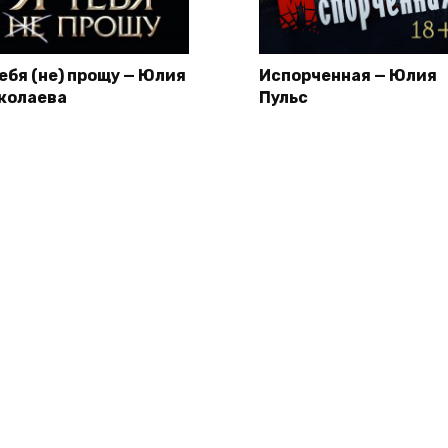
тебя (не) прощу — Юлия
Испорченная — Юлия
колаева
Пульс