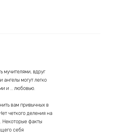
ь мучителями, вдруг
и ангелы могут легко
ми и … любовью.
нить вам привычных в
Нет четкого деления на
я. Некоторые факты
ющего себя