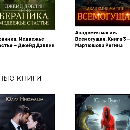
Академия магии.
раника. Медвежье
Всемогущая. Книга 3 
астье — Джейд Дэвлин
Мартюшова Регина
ные книги