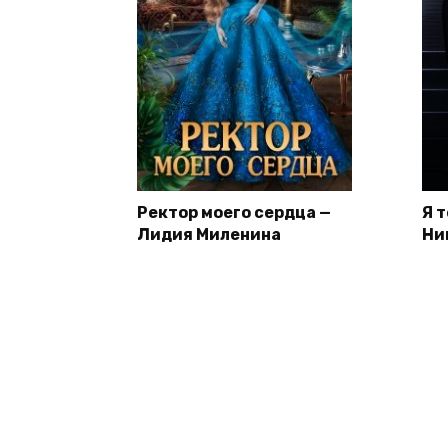
Ректор моего сердца —
Я 
Лидия Миленина
Ни