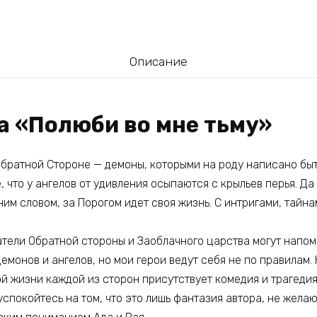
Описание
а «Полюби во мне тьму»
Обратной Стороне — демоны, которыми на роду написано быт
, что у ангелов от удивления осыпаются с крыльев перья. Да 
им словом, за Порогом идет своя жизнь. С интригами, тайна
тели Обратной стороны и Заоблачного царства могут напом
монов и ангелов, но мои герои ведут себя не по правилам. 
ой жизни каждой из сторон присутствует комедия и трагеди
о успокойтесь на том, что это лишь фантазия автора, не жела