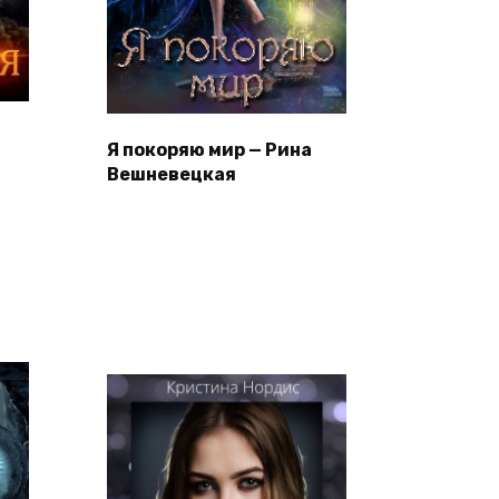
—
Я покоряю мир — Рина
Вешневецкая