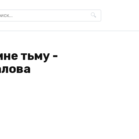
h
не тьму -
алова