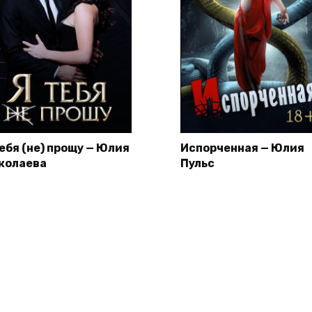
тебя (не) прощу — Юлия
Испорченная — Юлия
колаева
Пульс