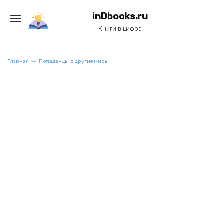
Перейти
к
inDbooks.ru
содержанию
Книги в цифре
Главная
Попаданцы в другие миры