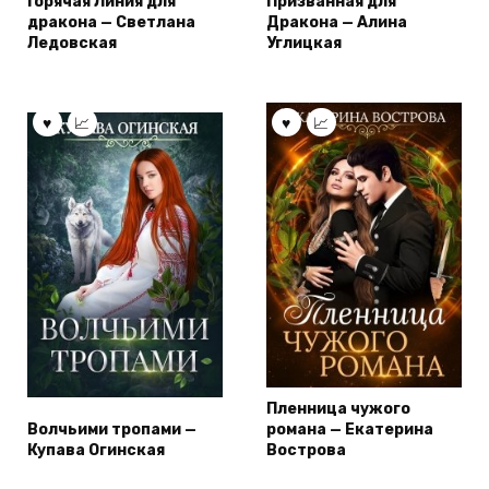
Горячая Линия для
Призванная для
дракона — Светлана
Дракона — Алина
Ледовская
Углицкая
Пленница чужого
Волчьими тропами —
романа — Екатерина
Купава Огинская
Вострова