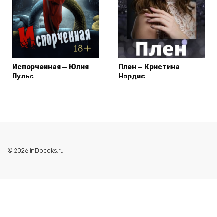
Испорченная — Юлия
Плен — Кристина
Пульс
Нордис
© 2026 inDbooks.ru