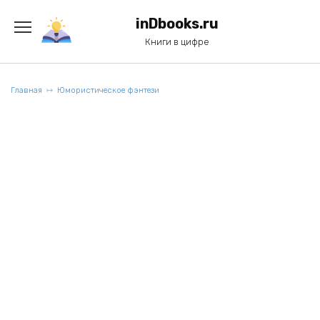
Перейти
к
inDbooks.ru
содержанию
Книги в цифре
Главная
Юмористическое фэнтези