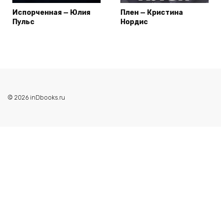
Испорченная — Юлия
Плен — Кристина
Пульс
Нордис
© 2026 inDbooks.ru