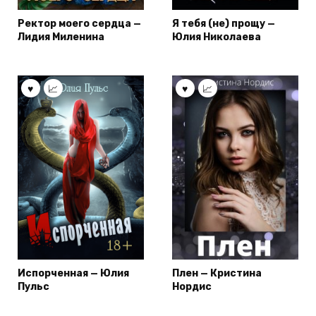
Ректор моего сердца —
Я тебя (не) прощу —
Лидия Миленина
Юлия Николаева
Испорченная — Юлия
Плен — Кристина
Пульс
Нордис