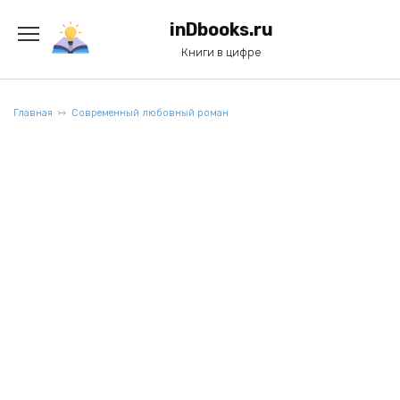
Перейти
к
inDbooks.ru
содержанию
Книги в цифре
Главная
Современный любовный роман